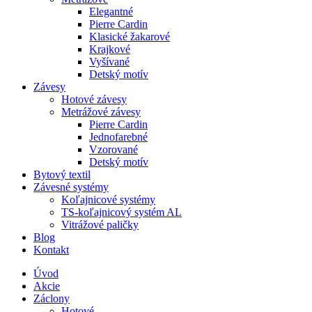
Elegantné
Pierre Cardin
Klasické žakarové
Krajkové
Vyšívané
Detský motív
Závesy
Hotové závesy
Metrážové závesy
Pierre Cardin
Jednofarebné
Vzorované
Detský motív
Bytový textil
Závesné systémy
Koľajnicové systémy
TS-koľajnicový systém AL
Vitrážové paličky
Blog
Kontakt
Úvod
Akcie
Záclony
Hotové