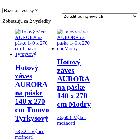
Zoradené
Zobrazujú sa 2 výsledky
podľa
najnovších
Hotový
Hotový
záves
záves
AURORA
AURORA
na páske
na páske
140 x 270
140 x 270
cm Modrý
cm Tmavo
Tyrkysový
36,60
€
Výber
možností
28,82
€
Výber
možností