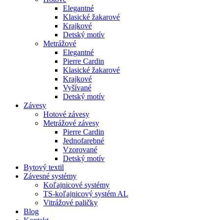
Elegantné
Klasické žakarové
Krajkové
Detský motív
Metrážové
Elegantné
Pierre Cardin
Klasické žakarové
Krajkové
Vyšívané
Detský motív
Závesy
Hotové závesy
Metrážové závesy
Pierre Cardin
Jednofarebné
Vzorované
Detský motív
Bytový textil
Závesné systémy
Koľajnicové systémy
TS-koľajnicový systém AL
Vitrážové paličky
Blog