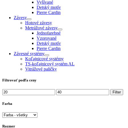
Vyšívané
Detský motív
Pierre Cardin
Závesy
Hotové závesy
Metrážové závesy
Jednofarebné
Vzorované
Detský motív
Pierre Cardin
Závesné systémy
Koľajnicové systémy
TS-koľajnicový systém AL
Vitrážové paličky
Filtrovať podľa ceny
Minimálna
Maximálna
Filter
cena
cena
Farba
Rozmer