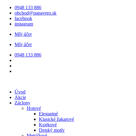
Preskočiť
0948 133 886
na
obchod@papavero.sk
obsah
facebook
instagram
Môj účet
Môj účet
0948 133 886
Úvod
Akcie
Záclony
Hotové
Elegantné
Klasické žakarové
Krajkové
Detský motív
Metrážové