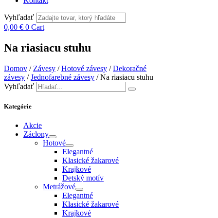
Kontakt
Vyhľadať
0,00
€
0
Cart
Na riasiacu stuhu
Domov
/
Závesy
/
Hotové závesy
/
Dekoračné
závesy
/
Jednofarebné závesy
/ Na riasiacu stuhu
Vyhľadať
Kategórie
Akcie
Záclony
Hotové
Elegantné
Klasické žakarové
Krajkové
Detský motív
Metrážové
Elegantné
Klasické žakarové
Krajkové