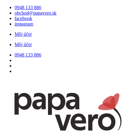
Preskočiť
0948 133 886
na
obchod@papavero.sk
obsah
facebook
instagram
Môj účet
Môj účet
0948 133 886