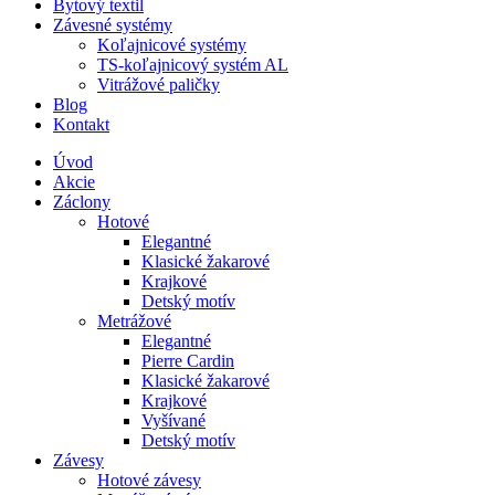
Bytový textil
Závesné systémy
Koľajnicové systémy
TS-koľajnicový systém AL
Vitrážové paličky
Blog
Kontakt
Úvod
Akcie
Záclony
Hotové
Elegantné
Klasické žakarové
Krajkové
Detský motív
Metrážové
Elegantné
Pierre Cardin
Klasické žakarové
Krajkové
Vyšívané
Detský motív
Závesy
Hotové závesy