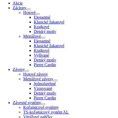
Akcie
Záclony
Hotové
Elegantné
Klasické žakarové
Krajkové
Detský motív
Metrážové
Elegantné
Klasické žakarové
Krajkové
Vyšívané
Detský motív
Pierre Cardin
Závesy
Hotové závesy
Metrážové závesy
Jednofarebné
Vzorované
Detský motív
Pierre Cardin
Závesné systémy
Koľajnicové systémy
TS-koľajnicový systém AL
Vitrážové paličky