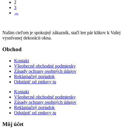
2
3
→
Našim cieľom je spokojný zákazník, stačí len pár klikov k Vašej
vysnívanej dekorácii okna.
Obchod
Kontakt
Všeobecné obchodné podmienky
Zásady ochrany osobných údajov
Reklamačný poriadok
Odstúpiť od zmluvy tu
Kontakt
Všeobecné obchodné podmienky
Zásady ochrany osobných údajov
Reklamačný poriadok
Odstúpiť od zmluvy tu
Môj účet