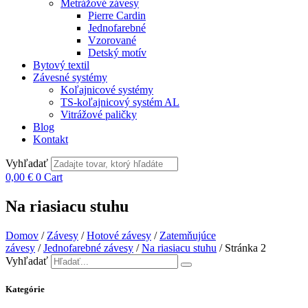
Metrážové závesy
Pierre Cardin
Jednofarebné
Vzorované
Detský motív
Bytový textil
Závesné systémy
Koľajnicové systémy
TS-koľajnicový systém AL
Vitrážové paličky
Blog
Kontakt
Vyhľadať
0,00
€
0
Cart
Na riasiacu stuhu
Domov
/
Závesy
/
Hotové závesy
/
Zatemňujúce
závesy
/
Jednofarebné závesy
/
Na riasiacu stuhu
/ Stránka 2
Vyhľadať
Kategórie