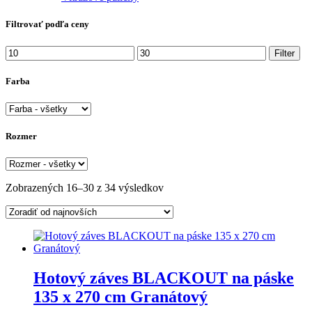
Filtrovať podľa ceny
Minimálna
Maximálna
Filter
cena
cena
Farba
Rozmer
Zoradené
Zobrazených 16–30 z 34 výsledkov
podľa
najnovších
Hotový záves BLACKOUT na páske
135 x 270 cm Granátový