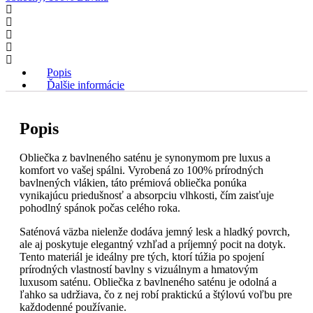
Popis
Ďalšie informácie
Popis
Obliečka z bavlneného saténu je synonymom pre luxus a
komfort vo vašej spálni. Vyrobená zo 100% prírodných
bavlnených vlákien, táto prémiová obliečka ponúka
vynikajúcu priedušnosť a absorpciu vlhkosti, čím zaisťuje
pohodlný spánok počas celého roka.
Saténová väzba nielenže dodáva jemný lesk a hladký povrch,
ale aj poskytuje elegantný vzhľad a príjemný pocit na dotyk.
Tento materiál je ideálny pre tých, ktorí túžia po spojení
prírodných vlastností bavlny s vizuálnym a hmatovým
luxusom saténu. Obliečka z bavlneného saténu je odolná a
ľahko sa udržiava, čo z nej robí praktickú a štýlovú voľbu pre
každodenné používanie.