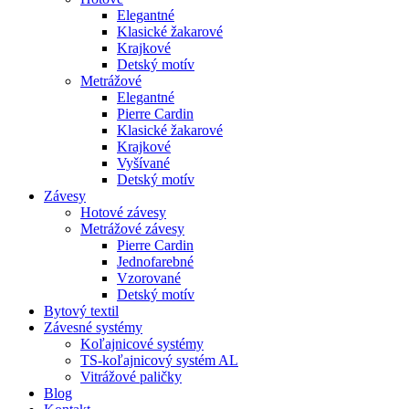
Elegantné
Klasické žakarové
Krajkové
Detský motív
Metrážové
Elegantné
Pierre Cardin
Klasické žakarové
Krajkové
Vyšívané
Detský motív
Závesy
Hotové závesy
Metrážové závesy
Pierre Cardin
Jednofarebné
Vzorované
Detský motív
Bytový textil
Závesné systémy
Koľajnicové systémy
TS-koľajnicový systém AL
Vitrážové paličky
Blog