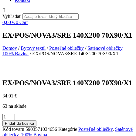
Kontakt
Vyhľadať
0,00
€
0
Cart
EX/POS/NOVA3/SRE 140X200 70X90/X1
Domov
/
Bytový textil
/
Posteľné obliečky
/
Saténové obliečky,
100% Bavlna
/ EX/POS/NOVA3/SRE 140X200 70X90/X1
EX/POS/NOVA3/SRE 140X200 70X90/X1
34,01
€
63 na sklade
množstvo
EX/POS/NOVA3/SRE
Pridať do košíka
140X200
Kód tovaru
5903571034656
Kategórie
Posteľné obliečky
,
Saténové
70X90/X1
obliečky, 100% Bavlna