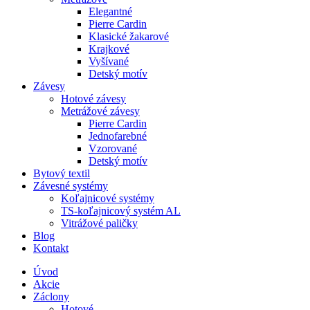
Elegantné
Pierre Cardin
Klasické žakarové
Krajkové
Vyšívané
Detský motív
Závesy
Hotové závesy
Metrážové závesy
Pierre Cardin
Jednofarebné
Vzorované
Detský motív
Bytový textil
Závesné systémy
Koľajnicové systémy
TS-koľajnicový systém AL
Vitrážové paličky
Blog
Kontakt
Úvod
Akcie
Záclony
Hotové