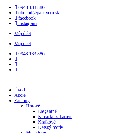
Preskočiť
0948 133 886
na
obchod@papavero.sk
obsah
facebook
instagram
Môj účet
Môj účet
0948 133 886
Úvod
Akcie
Záclony
Hotové
Elegantné
Klasické žakarové
Krajkové
Detský motív
Metrážové