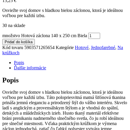
15,25
€
Osviežte svoj domov s hladkou bielou záclonou, ktorá je ideálnou
voľbou pre každú izbu.
30 na sklade
množstvo Hotová záclona 140 x 250 cm Biela
Pridať do košíka
Kód tovaru
5903571265654
Kategórie
Hotové
,
Jednofarebné
,
Na
krúžkoch
Popis
Ďalšie informácie
Popis
Osviežte svoj domov s hladkou bielou záclonou, ktorá je ideálnou
voľbou pre každú izbu. Táto polopriesvitná matná šifónová tkanina
prináša jemnú eleganciu a prirodzený štýl do vášho interiéru. Skvelo
ladí s anglickým a provensálskym štýlom a je vhodná do spální,
detských a mládežníckych izieb. Husto tkaný materiál efektívne
bráni prenikaniu nadmerného slnečného svetla, čo ju robí ideálnou
pre slnečné miestnosti. Vďaka praktickým krúžkom je výmena
záclon jednoduchá, zatiaľ čo ľahký polyester vytvára jemne