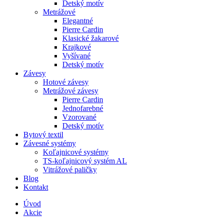
Detský motív
Metrážové
Elegantné
Pierre Cardin
Klasické žakarové
Krajkové
Vyšívané
Detský motív
Závesy
Hotové závesy
Metrážové závesy
Pierre Cardin
Jednofarebné
Vzorované
Detský motív
Bytový textil
Závesné systémy
Koľajnicové systémy
TS-koľajnicový systém AL
Vitrážové paličky
Blog
Kontakt
Úvod
Akcie