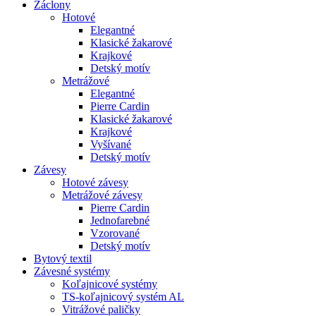
Záclony
Hotové
Elegantné
Klasické žakarové
Krajkové
Detský motív
Metrážové
Elegantné
Pierre Cardin
Klasické žakarové
Krajkové
Vyšívané
Detský motív
Závesy
Hotové závesy
Metrážové závesy
Pierre Cardin
Jednofarebné
Vzorované
Detský motív
Bytový textil
Závesné systémy
Koľajnicové systémy
TS-koľajnicový systém AL
Vitrážové paličky