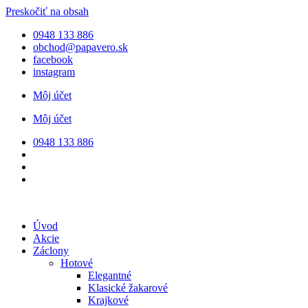
Preskočiť na obsah
0948 133 886
obchod@papavero.sk
facebook
instagram
Môj účet
Môj účet
0948 133 886
Úvod
Akcie
Záclony
Hotové
Elegantné
Klasické žakarové
Krajkové