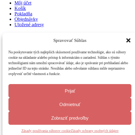
Môj účet
Košík
Pokladňa
Objednávky
Uložené adresy
Môj účet
Košík
Spravovať Súhlas
Pokladňa
Objednávky
Na poskytovanie tých najlepších skúseností používame technológie, ako sú súbory
Uložené adresy
cookie na ukladanie a/alebo prístup k informáciám o zariadení. Súhlas s týmito
technológiami nám umožní spracovávať údaje, ako je správanie pri prehliadaní alebo
Kontakt
jedinečné ID na tejto stránke. Nesúhlas alebo odvolanie súhlasu môže nepriaznivo
ovplyvniť určité vlastnosti a funkcie.
0948 133 886
obchod@papavero.sk
Prijať
Odmietnuť
© 2022 Papavero, všetky práva vyhradené | Aj toto je webstránka
od
VERVASI® - tvorba web stránok
Zobraziť predvoľby
Zásady používania súborov cookie
Zásady ochrany osobných údajov