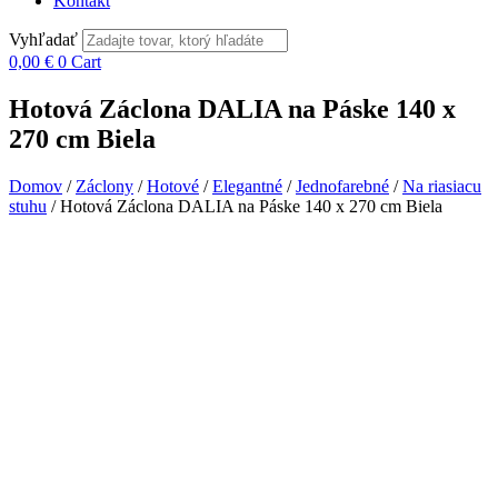
Kontakt
Vyhľadať
0,00
€
0
Cart
Hotová Záclona DALIA na Páske 140 x
270 cm Biela
Domov
/
Záclony
/
Hotové
/
Elegantné
/
Jednofarebné
/
Na riasiacu
stuhu
/ Hotová Záclona DALIA na Páske 140 x 270 cm Biela