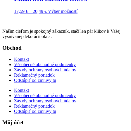
Price
Tento
17,59
€
–
20,49
€
Výber možností
range:
produkt
17,59 €
má
through
viacero
Našim cieľom je spokojný zákazník, stačí len pár klikov k Vašej
20,49 €
variantov.
vysnívanej dekorácii okna.
Možnosti
si
Obchod
môžete
vybrať
na
Kontakt
stránke
Všeobecné obchodné podmienky
produktu.
Zásady ochrany osobných údajov
Reklamačný poriadok
Odstúpiť od zmluvy tu
Kontakt
Všeobecné obchodné podmienky
Zásady ochrany osobných údajov
Reklamačný poriadok
Odstúpiť od zmluvy tu
Môj účet