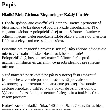
270
Popis
cm
Biela
Hladká Biela Záclona: Elegancia pre Každý Interiér
Hľadáte spôsob, ako osviežiť váš interiér? Hladká a jednoduchá
biela záclona je ideálnou voľbou pre každé usporiadanie. Táto
elegantná záclona z polopriehľadnej matnej šifónovej tkaniny v
odtieni mliečnej bielej prirodzene zdobí okno a prináša do priestoru
ľahkosť a elegantnú mestskú atmosféru.
Perfektná pre anglický a provensálsky štýl, táto záclona nájde svoje
miesto aj v spálni, detskej izbe alebo izbe pre mládež.
Polopriehľadný, husto tkaný materiál účinne chráni pred
nadmerným slnečným žiarením, čo ju robí ideálnou pre slnečné
miestnosti.
Všité univerzálne dekoratívne pásky v hornej časti umožňujú
jednoduché zavesenie pomocou háčikov, štipcov alebo na
záclonovej tyči. Rovnomerné nariasenie po celej šírke dodáva
záclone prirodzený vzhľad, ktorý dokonale oživí váš domov.
Vyberte si túto záclonu pre nenútenú eleganciu a funkčnosť vo
vašom priestore!
Hotová záclona hladká, šírka: 140 cm, dĺžka: 270 cm, farba: biela,
gramáž: 90 GSM, zloženie: 100 % polyester.