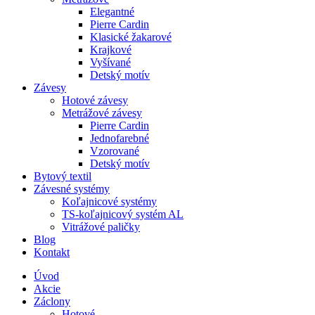
Elegantné
Pierre Cardin
Klasické žakarové
Krajkové
Vyšívané
Detský motív
Závesy
Hotové závesy
Metrážové závesy
Pierre Cardin
Jednofarebné
Vzorované
Detský motív
Bytový textil
Závesné systémy
Koľajnicové systémy
TS-koľajnicový systém AL
Vitrážové paličky
Blog
Kontakt
Úvod
Akcie
Záclony
Hotové