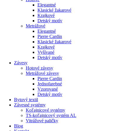
Elegantné
Klasické žakarové
Krajkové
Detský motív
Metrážové
Elegantné
Pierre Cardin
Klasické žakarové
Krajkové
Vyšívané
Detský motív
Závesy
Hotové závesy
Metrážové závesy
Pierre Cardin
Jednofarebné
Vzorované
Detský motív
Bytový textil
Závesné systémy
Koľajnicové systémy
TS-koľajnicový systém AL
Vitrážové paličky
Blog