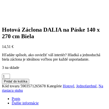
Hotová Záclona DALIA na Páske 140 x
270 cm Biela
14,51
€
Hľadáte spôsob, ako osviežiť váš interiér? Hladká a jednoduchá
biela záclona je ideálnou voľbou pre každé usporiadanie.
3 na sklade
množstvo
Hotová
Pridať do košíka
Záclona
Kód tovaru
5903571265678
Kategórie
Hotové
,
Jednofarebné
,
Na
DALIA
riasiacu stuhu
na
Páske
Popis
140
Ďalšie informácie
x