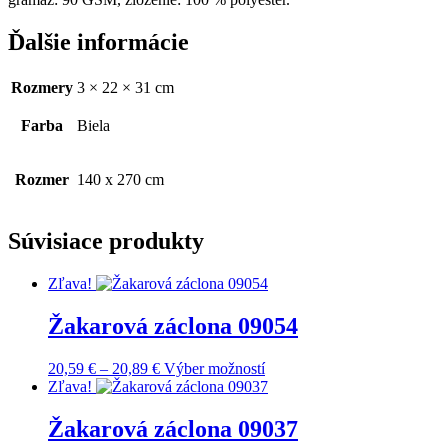
Ďalšie informácie
Rozmery
3 × 22 × 31 cm
Farba
Biela
Rozmer
140 x 270 cm
Súvisiace produkty
Zľava!
Žakarová záclona 09054
Price
Tento
20,59
€
–
20,89
€
Výber možností
range:
produkt
Zľava!
20,59 €
má
through
viacero
Žakarová záclona 09037
20,89 €
variantov.