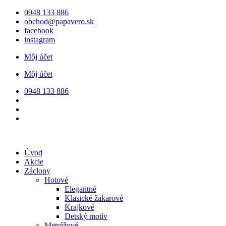
Preskočiť
0948 133 886
na
obchod@papavero.sk
obsah
facebook
instagram
Môj účet
Môj účet
0948 133 886
Úvod
Akcie
Záclony
Hotové
Elegantné
Klasické žakarové
Krajkové
Detský motív
Metrážové