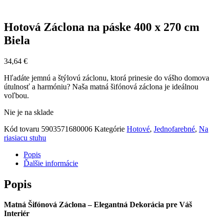
Hotová Záclona na páske 400 x 270 cm
Biela
34,64
€
Hľadáte jemnú a štýlovú záclonu, ktorá prinesie do vášho domova
útulnosť a harmóniu? Naša matná šifónová záclona je ideálnou
voľbou.
Nie je na sklade
Kód tovaru
5903571680006
Kategórie
Hotové
,
Jednofarebné
,
Na
riasiacu stuhu
Popis
Ďalšie informácie
Popis
Matná Šifónová Záclona – Elegantná Dekorácia pre Váš
Interiér