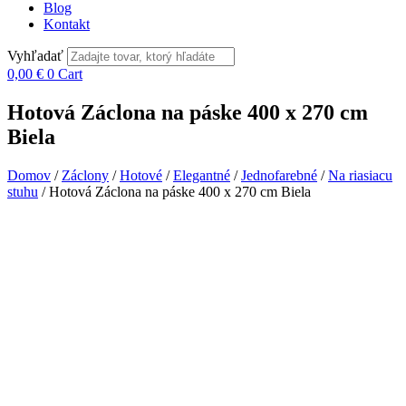
Blog
Kontakt
Vyhľadať
0,00
€
0
Cart
Hotová Záclona na páske 400 x 270 cm
Biela
Domov
/
Záclony
/
Hotové
/
Elegantné
/
Jednofarebné
/
Na riasiacu
stuhu
/ Hotová Záclona na páske 400 x 270 cm Biela