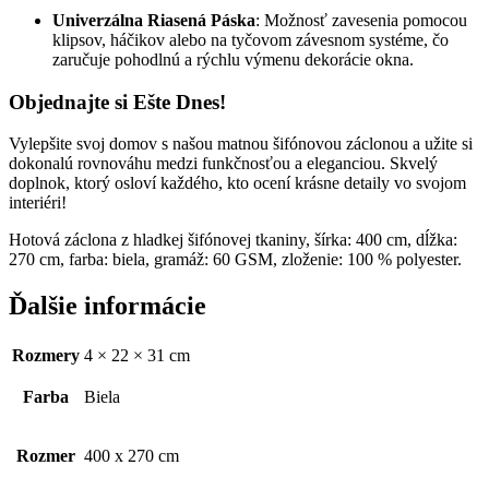
Univerzálna Riasená Páska
: Možnosť zavesenia pomocou
klipsov, háčikov alebo na tyčovom závesnom systéme, čo
zaručuje pohodlnú a rýchlu výmenu dekorácie okna.
Objednajte si Ešte Dnes!
Vylepšite svoj domov s našou matnou šifónovou záclonou a užite si
dokonalú rovnováhu medzi funkčnosťou a eleganciou. Skvelý
doplnok, ktorý osloví každého, kto ocení krásne detaily vo svojom
interiéri!
Hotová záclona z hladkej šifónovej tkaniny, šírka: 400 cm, dĺžka:
270 cm, farba: biela, gramáž: 60 GSM, zloženie: 100 % polyester.
Ďalšie informácie
Rozmery
4 × 22 × 31 cm
Farba
Biela
Rozmer
400 x 270 cm