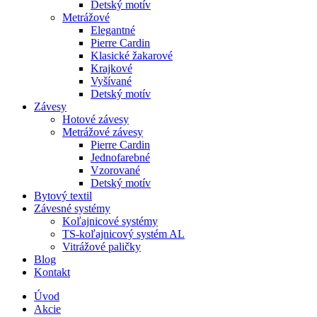
Detský motív
Metrážové
Elegantné
Pierre Cardin
Klasické žakarové
Krajkové
Vyšívané
Detský motív
Závesy
Hotové závesy
Metrážové závesy
Pierre Cardin
Jednofarebné
Vzorované
Detský motív
Bytový textil
Závesné systémy
Koľajnicové systémy
TS-koľajnicový systém AL
Vitrážové paličky
Blog
Kontakt
Úvod
Akcie