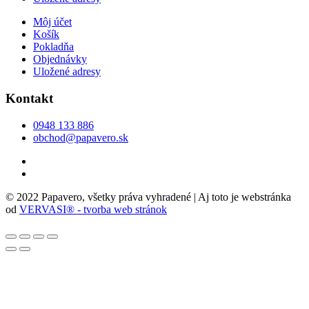
Môj účet
Košík
Pokladňa
Objednávky
Uložené adresy
Kontakt
0948 133 886
obchod@papavero.sk
© 2022 Papavero, všetky práva vyhradené | Aj toto je webstránka
od
VERVASI® - tvorba web stránok