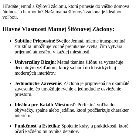
Hľadáte jemnú a štýlovú záclonu, ktorá prinesie do vášho domova
útulnosť a harmóniu? Naša matná šifónová záclona je ideálnou
voľbou.
Hlavné Vlastnosti Matnej Šifónovej Záclony:
Subtílne Priepustné Svetlo
: Jemná, mierne transparentná
štruktúra umožňuje voľné prenikanie svetla, čím vytvára
príjemnú atmosféru v každej miestnosti.
Univerzálny Dizajn
: Matná tkanina šifónu sa vyznačuje
decentným vzhľadom, ktorý sa hodí do klasických aj
moderných interiérov.
Jednoduché Zavesenie
: Záclona je pripravená na okamžité
zavesenie, čo umožňuje rýchle a jednoduché osvieženie
priestoru.
Ideálna pre Každú Miestnosť
: Perfektná voľba do
obývačky, spálne alebo jedálne, ktorá podčiarkuje charakter
interiéru.
Funkčnosť a Estetika
: Spojenie krásy a praktickosti, ktoré
očarí každého milovníka detailov.