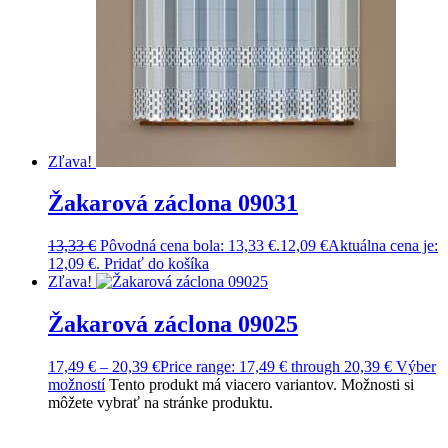
Zľava!
Žakarová záclona 09031
13,33
€
Pôvodná cena bola: 13,33 €.
12,09
€
Aktuálna cena je:
12,09 €.
Pridať do košíka
Zľava!
Žakarová záclona 09025
17,49
€
–
20,39
€
Price range: 17,49 € through 20,39 €
Výber
možností
Tento produkt má viacero variantov. Možnosti si
môžete vybrať na stránke produktu.