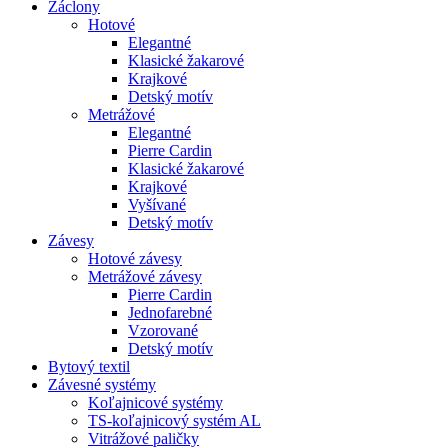
Záclony
Hotové
Elegantné
Klasické žakarové
Krajkové
Detský motív
Metrážové
Elegantné
Pierre Cardin
Klasické žakarové
Krajkové
Vyšívané
Detský motív
Závesy
Hotové závesy
Metrážové závesy
Pierre Cardin
Jednofarebné
Vzorované
Detský motív
Bytový textil
Závesné systémy
Koľajnicové systémy
TS-koľajnicový systém AL
Vitrážové paličky