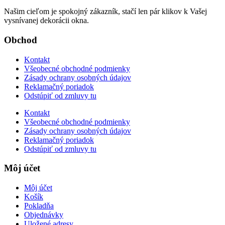
Našim cieľom je spokojný zákazník, stačí len pár klikov k Vašej
vysnívanej dekorácii okna.
Obchod
Kontakt
Všeobecné obchodné podmienky
Zásady ochrany osobných údajov
Reklamačný poriadok
Odstúpiť od zmluvy tu
Kontakt
Všeobecné obchodné podmienky
Zásady ochrany osobných údajov
Reklamačný poriadok
Odstúpiť od zmluvy tu
Môj účet
Môj účet
Košík
Pokladňa
Objednávky
Uložené adresy