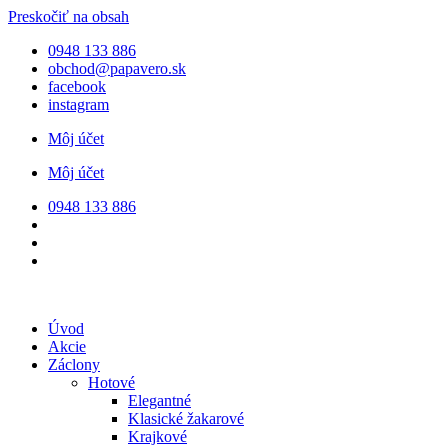
Preskočiť na obsah
0948 133 886
obchod@papavero.sk
facebook
instagram
Môj účet
Môj účet
0948 133 886
Úvod
Akcie
Záclony
Hotové
Elegantné
Klasické žakarové
Krajkové