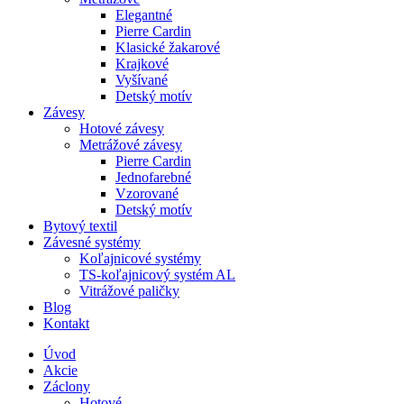
Elegantné
Pierre Cardin
Klasické žakarové
Krajkové
Vyšívané
Detský motív
Závesy
Hotové závesy
Metrážové závesy
Pierre Cardin
Jednofarebné
Vzorované
Detský motív
Bytový textil
Závesné systémy
Koľajnicové systémy
TS-koľajnicový systém AL
Vitrážové paličky
Blog
Kontakt
Úvod
Akcie
Záclony
Hotové