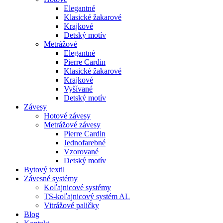
Elegantné
Klasické žakarové
Krajkové
Detský motív
Metrážové
Elegantné
Pierre Cardin
Klasické žakarové
Krajkové
Vyšívané
Detský motív
Závesy
Hotové závesy
Metrážové závesy
Pierre Cardin
Jednofarebné
Vzorované
Detský motív
Bytový textil
Závesné systémy
Koľajnicové systémy
TS-koľajnicový systém AL
Vitrážové paličky
Blog