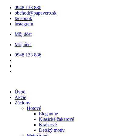
Preskočiť
0948 133 886
na
obchod@papavero.sk
obsah
facebook
instagram
Môj účet
Môj účet
0948 133 886
Úvod
Akcie
Záclony
Hotové
Elegantné
Klasické žakarové
Krajkové
Detský motív
Metrážové