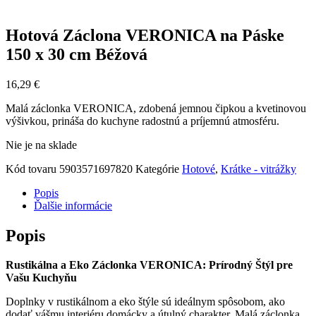
Hotová Záclona VERONICA na Páske
150 x 30 cm Béžová
16,29
€
Malá záclonka VERONICA, zdobená jemnou čipkou a kvetinovou
výšivkou, prináša do kuchyne radostnú a príjemnú atmosféru.
Nie je na sklade
Kód tovaru
5903571697820
Kategórie
Hotové
,
Krátke - vitrážky
Popis
Ďalšie informácie
Popis
Rustikálna a Eko Záclonka VERONICA: Prírodný Štýl pre
Vašu Kuchyňu
Doplnky v rustikálnom a eko štýle sú ideálnym spôsobom, ako
dodať vášmu interiéru domácky a útulný charakter. Malá záclonka