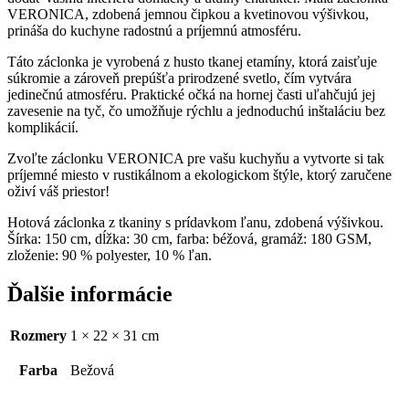
VERONICA, zdobená jemnou čipkou a kvetinovou výšivkou,
prináša do kuchyne radostnú a príjemnú atmosféru.
Táto záclonka je vyrobená z husto tkanej etamíny, ktorá zaisťuje
súkromie a zároveň prepúšťa prirodzené svetlo, čím vytvára
jedinečnú atmosféru. Praktické očká na hornej časti uľahčujú jej
zavesenie na tyč, čo umožňuje rýchlu a jednoduchú inštaláciu bez
komplikácií.
Zvoľte záclonku VERONICA pre vašu kuchyňu a vytvorte si tak
príjemné miesto v rustikálnom a ekologickom štýle, ktorý zaručene
oživí váš priestor!
Hotová záclonka z tkaniny s prídavkom ľanu, zdobená výšivkou.
Šírka: 150 cm, dĺžka: 30 cm, farba: béžová, gramáž: 180 GSM,
zloženie: 90 % polyester, 10 % ľan.
Ďalšie informácie
Rozmery
1 × 22 × 31 cm
Farba
Bežová