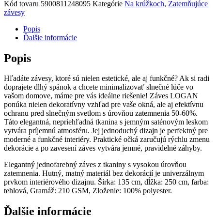
záves
Kód tovaru
5900811248095
Kategórie
Na krúžkoch
,
Zatemňujúce
135
závesy
X
250
Popis
CM
Ďalšie informácie
Grafitový
Popis
Hľadáte závesy, ktoré sú nielen estetické, ale aj funkčné? Ak si radi
doprajete dlhý spánok a chcete minimalizovať slnečné lúče vo
vašom domove, máme pre vás ideálne riešenie! Záves LOGAN
ponúka nielen dekoratívny vzhľad pre vaše okná, ale aj efektívnu
ochranu pred slnečným svetlom s úrovňou zatemnenia 50-60%.
Táto elegantná, nepriehľadná tkanina s jemným saténovým leskom
vytvára príjemnú atmosféru. Jej jednoduchý dizajn je perfektný pre
moderné a funkčné interiéry. Praktické očká zaručujú rýchlu zmenu
dekorácie a po zavesení záves vytvára jemné, pravidelné záhyby.
Elegantný jednofarebný záves z tkaniny s vysokou úrovňou
zatemnenia. Hutný, matný materiál bez dekorácií je univerzálnym
prvkom interiérového dizajnu. Šírka: 135 cm, dĺžka: 250 cm, farba:
tehlová, Gramáž: 210 GSM, Zloženie: 100% polyester.
Ďalšie informácie