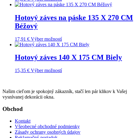
Hotový záves na páske 135 X 270 CM
Béžový
17,91
€
Výber možností
Hotový záves 140 X 175 CM Biely
15,35
€
Výber možností
Našim cieľom je spokojný zákazník, stačí len pár klikov k Vašej
vysnívanej dekorácii okna.
Obchod
Kontakt
Všeobecné obchodné podmienky
Zásady ochrany osobných údajov
Reklamačný poriadok