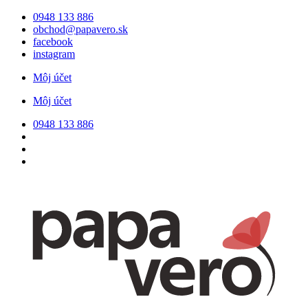
Preskočiť
0948 133 886
na
obchod@papavero.sk
obsah
facebook
instagram
Môj účet
Môj účet
0948 133 886