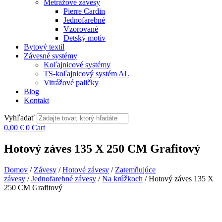
Metrážové závesy
Pierre Cardin
Jednofarebné
Vzorované
Detský motív
Bytový textil
Závesné systémy
Koľajnicové systémy
TS-koľajnicový systém AL
Vitrážové paličky
Blog
Kontakt
Vyhľadať
0,00
€
0
Cart
Hotový záves 135 X 250 CM Grafitový
Domov
/
Závesy
/
Hotové závesy
/
Zatemňujúce
závesy
/
Jednofarebné závesy
/
Na krúžkoch
/ Hotový záves 135 X
250 CM Grafitový