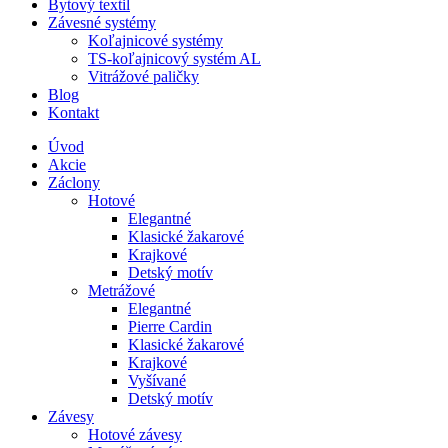
Bytový textil
Závesné systémy
Koľajnicové systémy
TS-koľajnicový systém AL
Vitrážové paličky
Blog
Kontakt
Úvod
Akcie
Záclony
Hotové
Elegantné
Klasické žakarové
Krajkové
Detský motív
Metrážové
Elegantné
Pierre Cardin
Klasické žakarové
Krajkové
Vyšívané
Detský motív
Závesy
Hotové závesy