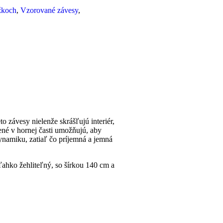
žkoch
,
Vzorované závesy
,
závesy nielenže skrášľujú interiér,
né v hornej časti umožňujú, aby
ynamiku, zatiaľ čo príjemná a jemná
ľahko žehliteľný, so šírkou 140 cm a