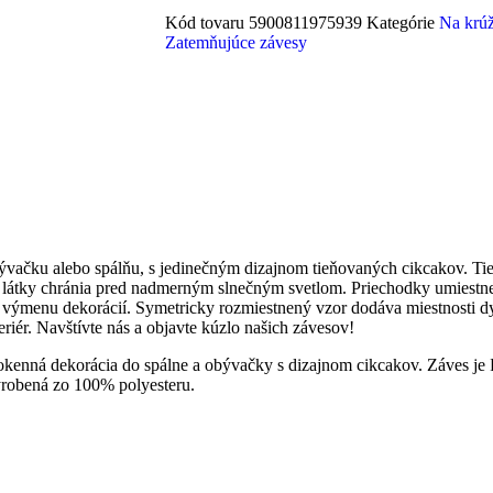
Kód tovaru
5900811975939
Kategórie
Na krú
Zatemňujúce závesy
čku alebo spálňu, s jedinečným dizajnom tieňovaných cikcakov. Tieto 
m látky chránia pred nadmerným slnečným svetlom. Priechodky umiestne
u výmenu dekorácií. Symetricky rozmiestnený vzor dodáva miestnosti d
riér. Navštívte nás a objavte kúzlo našich závesov!
okenná dekorácia do spálne a obývačky s dizajnom cikcakov. Záves je 
yrobená zo 100% polyesteru.