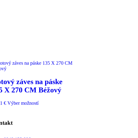
tový záves na páske
5 X 270 CM Béžový
91
€
Výber možností
ntakt