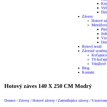
Kra
Vyš
Det
Závesy
Hotové z
Metrážové
Pie
Jed
Vzo
Det
Bytový textil
Závesné systém
Koľajnico
TS-koľajn
Vitrážové
Blog
Kontakt
Hotový záves 140 X 250 CM Modrý
Domov
/
Závesy
/
Hotové závesy
/
Zatemňujúce závesy
/
Vzorovan