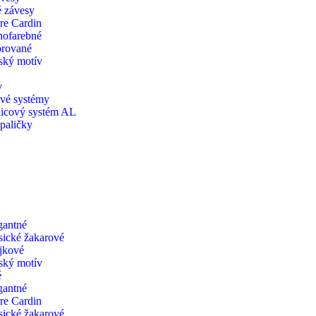
 závesy
rre Cardin
nofarebné
rované
ský motív
y
vé systémy
icový systém AL
 paličky
gantné
sické žakarové
jkové
ský motív
é
gantné
rre Cardin
sické žakarové