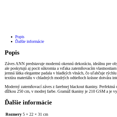
Popis
Ďalšie informácie
Popis
Záves ANN predstavuje modernú okennú dekoráciu, ideálnu pre obýva
ale poskytujú aj pocit súkromia a vďaka zatemňovacím vlastnostia
jemná látka elegantne padala v hladkých vlnách, čo uľahčuje rýchl
textúra materiálu v chladných modrých odtieňoch krásne dotvára inte
Moderný zatemňovací záves z farebnej blackout tkaniny. Perfektná 
dĺžkou 250 cm, v modrej farbe. Gramáž tkaniny je 210 GSM a je v
Ďalšie informácie
Rozmery
5 × 22 × 31 cm