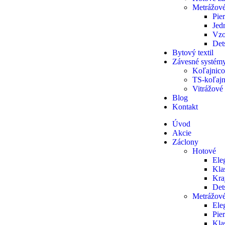
Metrážové
Pie
Jed
Vzo
Det
Bytový textil
Závesné systém
Koľajnico
TS-koľajn
Vitrážové
Blog
Kontakt
Úvod
Akcie
Záclony
Hotové
Ele
Kla
Kra
Det
Metrážov
Ele
Pie
Kla