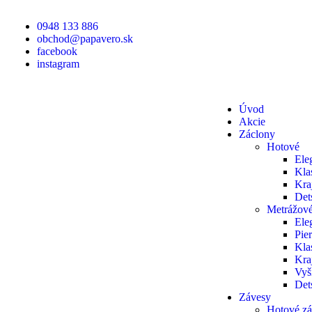
0948 133 886
obchod@papavero.sk
facebook
instagram
Úvod
Akcie
Záclony
Hotové
Ele
Kla
Kra
Det
Metrážov
Ele
Pie
Kla
Kra
Vyš
Det
Závesy
Hotové z