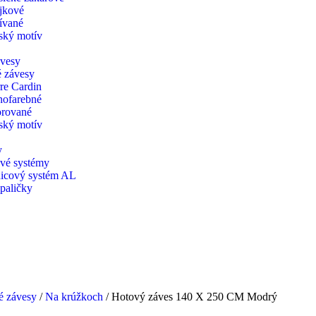
jkové
ívané
ský motív
ávesy
 závesy
rre Cardin
nofarebné
rované
ský motív
y
vé systémy
icový systém AL
 paličky
é závesy
/
Na krúžkoch
/ Hotový záves 140 X 250 CM Modrý