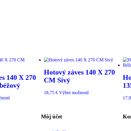
Hotový záves 140 X 270
es 140 X 270
Ho
CM Sivý
béžový
13
18,75
€
Výber možností
ností
17,
Môj účet
Ko