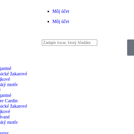
Môj účet
Môj účet
gantné
sické žakarové
jkové
ský motív
é
gantné
rre Cardin
sické žakarové
jkové
ívané
ský motív
ávesy