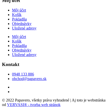
Môj účet
Môj účet
Košík
Pokladňa
Objednávky
Uložené adresy
Môj účet
Košík
Pokladňa
Objednávky
Uložené adresy
Kontakt
0948 133 886
obchod@papavero.sk
© 2022 Papavero, všetky práva vyhradené | Aj toto je webstránka
od
VERVASI® - tvorba web stránok