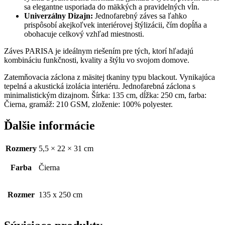
sa elegantne usporiada do mäkkých a pravidelných vĺn.
Univerzálny Dizajn:
Jednofarebný záves sa ľahko
prispôsobí akejkoľvek interiérovej štýlizácii, čím dopĺňa a
obohacuje celkový vzhľad miestnosti.
Záves PARISA je ideálnym riešením pre tých, ktorí hľadajú
kombináciu funkčnosti, kvality a štýlu vo svojom domove.
Zatemňovacia záclona z mäsitej tkaniny typu blackout. Vynikajúca
tepelná a akustická izolácia interiéru. Jednofarebná záclona s
minimalistickým dizajnom. Šírka: 135 cm, dĺžka: 250 cm, farba:
Čierna, gramáž: 210 GSM, zloženie: 100% polyester.
Ďalšie informácie
Rozmery
5,5 × 22 × 31 cm
Farba
Čierna
Rozmer
135 x 250 cm