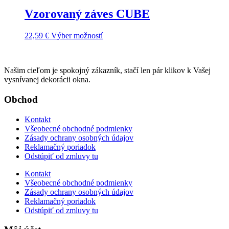
Vzorovaný záves CUBE
Tento
22,59
€
Výber možností
produkt
má
viacero
Našim cieľom je spokojný zákazník, stačí len pár klikov k Vašej
variantov.
vysnívanej dekorácii okna.
Možnosti
si
Obchod
môžete
vybrať
na
Kontakt
stránke
Všeobecné obchodné podmienky
produktu.
Zásady ochrany osobných údajov
Reklamačný poriadok
Odstúpiť od zmluvy tu
Kontakt
Všeobecné obchodné podmienky
Zásady ochrany osobných údajov
Reklamačný poriadok
Odstúpiť od zmluvy tu