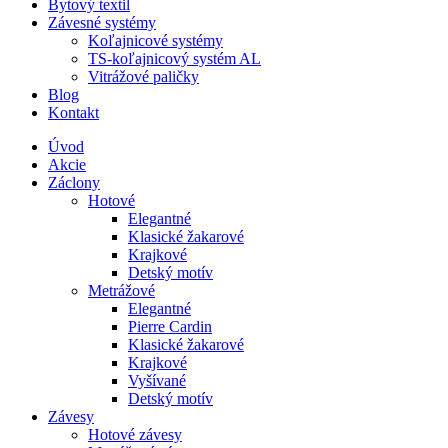
Bytový textil
Závesné systémy
Koľajnicové systémy
TS-koľajnicový systém AL
Vitrážové paličky
Blog
Kontakt
Úvod
Akcie
Záclony
Hotové
Elegantné
Klasické žakarové
Krajkové
Detský motív
Metrážové
Elegantné
Pierre Cardin
Klasické žakarové
Krajkové
Vyšívané
Detský motív
Závesy
Hotové závesy