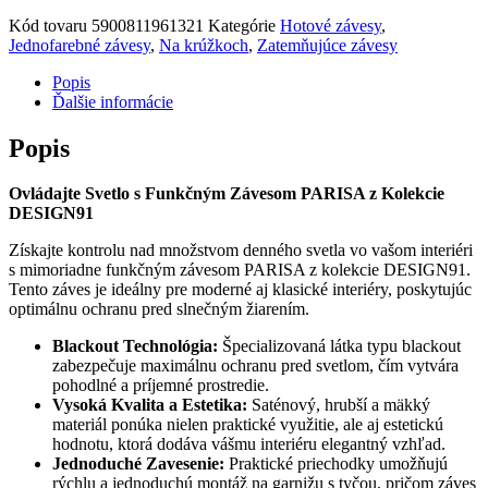
Kód tovaru
5900811961321
Kategórie
Hotové závesy
,
Jednofarebné závesy
,
Na krúžkoch
,
Zatemňujúce závesy
Popis
Ďalšie informácie
Popis
Ovládajte Svetlo s Funkčným Závesom PARISA z Kolekcie
DESIGN91
Získajte kontrolu nad množstvom denného svetla vo vašom interiéri
s mimoriadne funkčným závesom PARISA z kolekcie DESIGN91.
Tento záves je ideálny pre moderné aj klasické interiéry, poskytujúc
optimálnu ochranu pred slnečným žiarením.
Blackout Technológia:
Špecializovaná látka typu blackout
zabezpečuje maximálnu ochranu pred svetlom, čím vytvára
pohodlné a príjemné prostredie.
Vysoká Kvalita a Estetika:
Saténový, hrubší a mäkký
materiál ponúka nielen praktické využitie, ale aj estetickú
hodnotu, ktorá dodáva vášmu interiéru elegantný vzhľad.
Jednoduché Zavesenie:
Praktické priechodky umožňujú
rýchlu a jednoduchú montáž na garnižu s tyčou, pričom záves