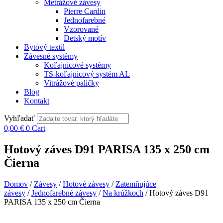
Metrážové závesy
Pierre Cardin
Jednofarebné
Vzorované
Detský motív
Bytový textil
Závesné systémy
Koľajnicové systémy
TS-koľajnicový systém AL
Vitrážové paličky
Blog
Kontakt
Vyhľadať
0,00
€
0
Cart
Hotový záves D91 PARISA 135 x 250 cm
Čierna
Domov
/
Závesy
/
Hotové závesy
/
Zatemňujúce
závesy
/
Jednofarebné závesy
/
Na krúžkoch
/ Hotový záves D91
PARISA 135 x 250 cm Čierna