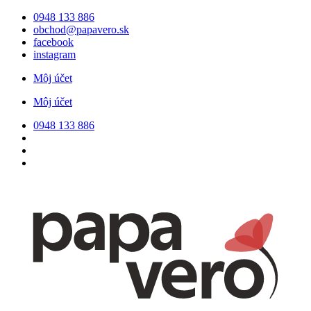
Preskočiť
0948 133 886
na
obchod@papavero.sk
obsah
facebook
instagram
Môj účet
Môj účet
0948 133 886