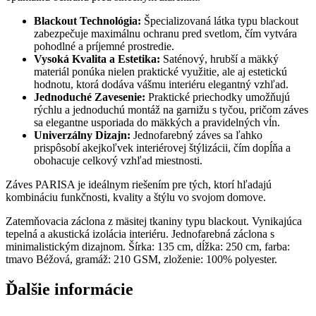
Blackout Technológia:
Špecializovaná látka typu blackout
zabezpečuje maximálnu ochranu pred svetlom, čím vytvára
pohodlné a príjemné prostredie.
Vysoká Kvalita a Estetika:
Saténový, hrubší a mäkký
materiál ponúka nielen praktické využitie, ale aj estetickú
hodnotu, ktorá dodáva vášmu interiéru elegantný vzhľad.
Jednoduché Zavesenie:
Praktické priechodky umožňujú
rýchlu a jednoduchú montáž na garnižu s tyčou, pričom záves
sa elegantne usporiada do mäkkých a pravidelných vĺn.
Univerzálny Dizajn:
Jednofarebný záves sa ľahko
prispôsobí akejkoľvek interiérovej štýlizácii, čím dopĺňa a
obohacuje celkový vzhľad miestnosti.
Záves PARISA je ideálnym riešením pre tých, ktorí hľadajú
kombináciu funkčnosti, kvality a štýlu vo svojom domove.
Zatemňovacia záclona z mäsitej tkaniny typu blackout. Vynikajúca
tepelná a akustická izolácia interiéru. Jednofarebná záclona s
minimalistickým dizajnom. Šírka: 135 cm, dĺžka: 250 cm, farba:
tmavo Béžová, gramáž: 210 GSM, zloženie: 100% polyester.
Ďalšie informácie