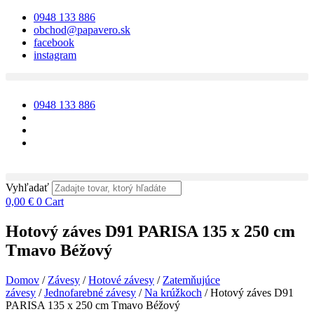
Preskočiť
0948 133 886
na
obchod@papavero.sk
obsah
facebook
instagram
0948 133 886
Vyhľadať
0,00
€
0
Cart
Hotový záves D91 PARISA 135 x 250 cm
Tmavo Béžový
Domov
/
Závesy
/
Hotové závesy
/
Zatemňujúce
závesy
/
Jednofarebné závesy
/
Na krúžkoch
/ Hotový záves D91
PARISA 135 x 250 cm Tmavo Béžový