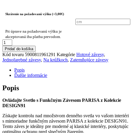
Skrátenie na požadovanú výšku (+3,00€)
Pri úprave na požadovanú výšku je
akceptovaná iba platba prevodom.
množstvo
Hotový
Pridať do košíka
záves
Kód tovaru
5900811961291
Kategórie
Hotové závesy
,
D91
Jednofarebné závesy
,
Na krúžkoch
,
Zatemňujúce závesy
PARISA
135
Popis
x
Ďalšie informácie
250
cm
Popis
Tmavo
Béžový
Ovládajte Svetlo s Funkčným Závesom PARISA z Kolekcie
DESIGN91
Získajte kontrolu nad množstvom denného svetla vo vašom interiéri
s mimoriadne funkčným závesom PARISA z kolekcie DESIGN91.
Tento záves je ideálny pre moderné aj klasické interiéry, poskytujúc
optimálnu ochranu pred slnečným žiarením.