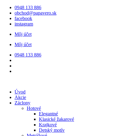
Preskočiť
0948 133 886
na
obchod@papavero.sk
obsah
facebook
instagram
Môj účet
Môj účet
0948 133 886
Úvod
Akcie
Záclony
Hotové
Elegantné
Klasické žakarové
Krajkové
Detský motív
Metrážové