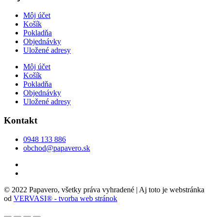
Môj účet
Košík
Pokladňa
Objednávky
Uložené adresy
Môj účet
Košík
Pokladňa
Objednávky
Uložené adresy
Kontakt
0948 133 886
obchod@papavero.sk
© 2022 Papavero, všetky práva vyhradené | Aj toto je webstránka
od
VERVASI® - tvorba web stránok