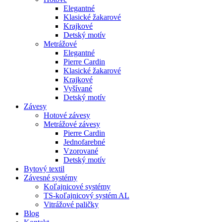
Elegantné
Klasické žakarové
Krajkové
Detský motív
Metrážové
Elegantné
Pierre Cardin
Klasické žakarové
Krajkové
Vyšívané
Detský motív
Závesy
Hotové závesy
Metrážové závesy
Pierre Cardin
Jednofarebné
Vzorované
Detský motív
Bytový textil
Závesné systémy
Koľajnicové systémy
TS-koľajnicový systém AL
Vitrážové paličky
Blog