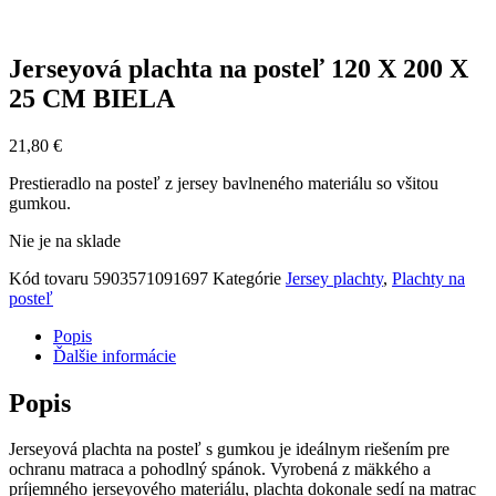
Jerseyová plachta na posteľ 120 X 200 X
25 CM BIELA
21,80
€
Prestieradlo na posteľ z jersey bavlneného materiálu so všitou
gumkou.
Nie je na sklade
Kód tovaru
5903571091697
Kategórie
Jersey plachty
,
Plachty na
posteľ
Popis
Ďalšie informácie
Popis
Jerseyová plachta na posteľ s gumkou je ideálnym riešením pre
ochranu matraca a pohodlný spánok. Vyrobená z mäkkého a
príjemného jerseyového materiálu, plachta dokonale sedí na matrac