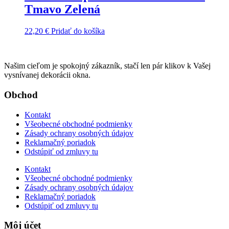
Tmavo Zelená
22,20
€
Pridať do košíka
Našim cieľom je spokojný zákazník, stačí len pár klikov k Vašej
vysnívanej dekorácii okna.
Obchod
Kontakt
Všeobecné obchodné podmienky
Zásady ochrany osobných údajov
Reklamačný poriadok
Odstúpiť od zmluvy tu
Kontakt
Všeobecné obchodné podmienky
Zásady ochrany osobných údajov
Reklamačný poriadok
Odstúpiť od zmluvy tu
Môj účet