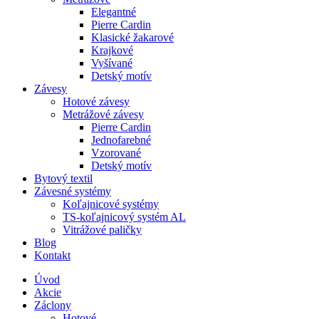
Elegantné
Pierre Cardin
Klasické žakarové
Krajkové
Vyšívané
Detský motív
Závesy
Hotové závesy
Metrážové závesy
Pierre Cardin
Jednofarebné
Vzorované
Detský motív
Bytový textil
Závesné systémy
Koľajnicové systémy
TS-koľajnicový systém AL
Vitrážové paličky
Blog
Kontakt
Úvod
Akcie
Záclony
Hotové