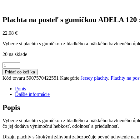
Plachta na posteľ s gumičkou ADELA 120 
22,08
€
Vyberte si plachtu s gumičkou z hladkého a mäkkého bavlneného úpletu
20 na sklade
množstvo
Plachta
Pridať do košíka
na
Kód tovaru
5907570422551
Kategórie
Jersey plachty
,
Plachty na pos
posteľ
s
Popis
gumičkou
Ďalšie informácie
ADELA
120
Popis
x
200
Vyberte si plachtu s gumičkou z hladkého a mäkkého bavlneného úplet
x
čo jej dodáva výnimočnú hebkosť, odolnosť a priedušnosť.
25
cm
Dizajn plachty s širokými záhybmi zabezpečuje pevné uchytenie na mat
Ružová