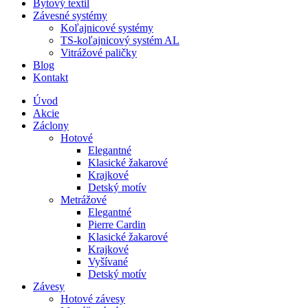
Bytový textil
Závesné systémy
Koľajnicové systémy
TS-koľajnicový systém AL
Vitrážové paličky
Blog
Kontakt
Úvod
Akcie
Záclony
Hotové
Elegantné
Klasické žakarové
Krajkové
Detský motív
Metrážové
Elegantné
Pierre Cardin
Klasické žakarové
Krajkové
Vyšívané
Detský motív
Závesy
Hotové závesy