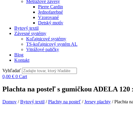
Metrážové závesy
Pierre Cardin
Jednofarebné
Vzorované
Detský motív
Bytový textil
Závesné systémy
Koľajnicové systémy
TS-koľajnicový systém AL
Vitrážové paličky
Blog
Kontakt
Vyhľadať
0,00
€
0
Cart
Plachta na posteľ s gumičkou ADELA 120 
Domov
/
Bytový textil
/
Plachty na posteľ
/
Jersey plachty
/ Plachta 