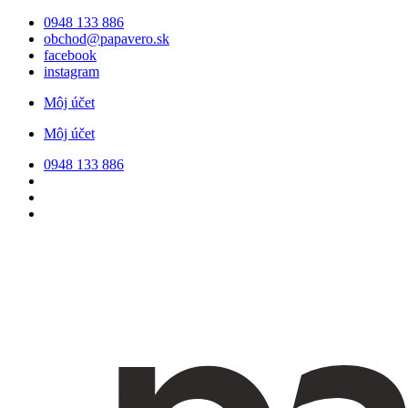
Preskočiť
0948 133 886
na
obchod@papavero.sk
obsah
facebook
instagram
Môj účet
Môj účet
0948 133 886