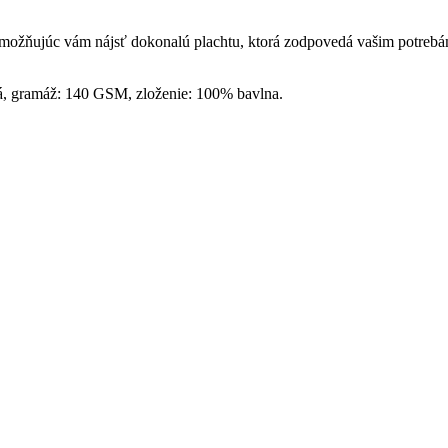
žňujúc vám nájsť dokonalú plachtu, ktorá zodpovedá vašim potrebám a š
vá, gramáž: 140 GSM, zloženie: 100% bavlna.