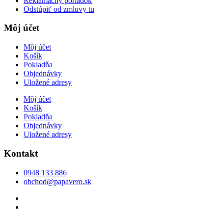
Reklamačný poriadok
Odstúpiť od zmluvy tu
Môj účet
Môj účet
Košík
Pokladňa
Objednávky
Uložené adresy
Môj účet
Košík
Pokladňa
Objednávky
Uložené adresy
Kontakt
0948 133 886
obchod@papavero.sk