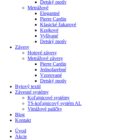
Detský motív
Metrážové
Elegantné
Pierre Cardin
Klasické žakarové
Krajkové
Vyšívané
Detský motív
Závesy
Hotové závesy
Metrážové závesy
Pierre Cardin
Jednofarebné
Vzorované
Detský motív
Bytový textil
Závesné systémy
Koľajnicové systémy
TS-koľajnicový systém AL
Vitrážové paličky
Blog
Kontakt
Úvod
Akcie