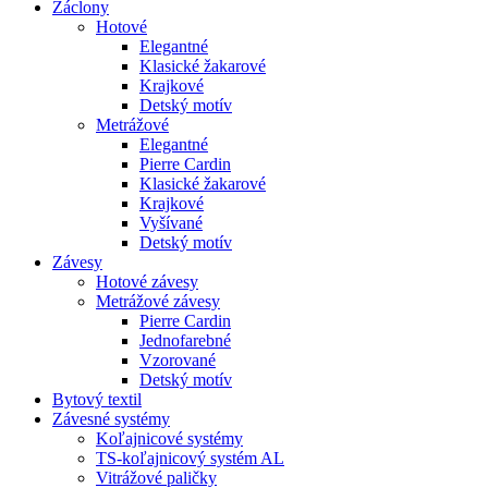
Záclony
Hotové
Elegantné
Klasické žakarové
Krajkové
Detský motív
Metrážové
Elegantné
Pierre Cardin
Klasické žakarové
Krajkové
Vyšívané
Detský motív
Závesy
Hotové závesy
Metrážové závesy
Pierre Cardin
Jednofarebné
Vzorované
Detský motív
Bytový textil
Závesné systémy
Koľajnicové systémy
TS-koľajnicový systém AL
Vitrážové paličky