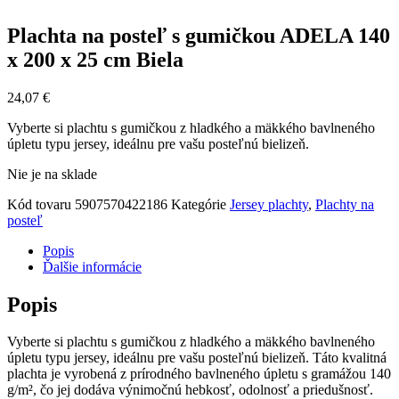
Plachta na posteľ s gumičkou ADELA 140
x 200 x 25 cm Biela
24,07
€
Vyberte si plachtu s gumičkou z hladkého a mäkkého bavlneného
úpletu typu jersey, ideálnu pre vašu posteľnú bielizeň.
Nie je na sklade
Kód tovaru
5907570422186
Kategórie
Jersey plachty
,
Plachty na
posteľ
Popis
Ďalšie informácie
Popis
Vyberte si plachtu s gumičkou z hladkého a mäkkého bavlneného
úpletu typu jersey, ideálnu pre vašu posteľnú bielizeň. Táto kvalitná
plachta je vyrobená z prírodného bavlneného úpletu s gramážou 140
g/m², čo jej dodáva výnimočnú hebkosť, odolnosť a priedušnosť.