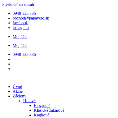
Preskočiť na obsah
0948 133 886
obchod@papavero.sk
facebook
instagram
Môj účet
Môj účet
0948 133 886
Úvod
Akcie
Záclony
Hotové
Elegantné
Klasické žakarové
Krajkové