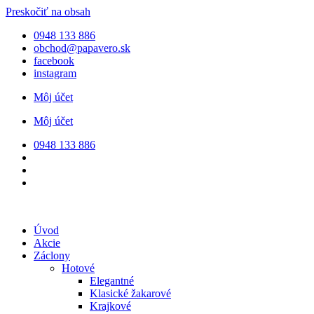
Preskočiť na obsah
0948 133 886
obchod@papavero.sk
facebook
instagram
Môj účet
Môj účet
0948 133 886
Úvod
Akcie
Záclony
Hotové
Elegantné
Klasické žakarové
Krajkové