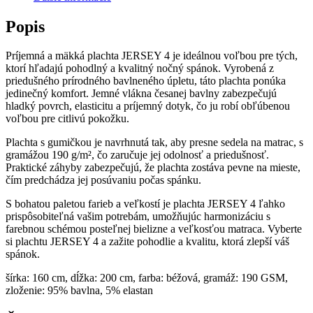
Popis
Príjemná a mäkká plachta JERSEY 4 je ideálnou voľbou pre tých,
ktorí hľadajú pohodlný a kvalitný nočný spánok. Vyrobená z
priedušného prírodného bavlneného úpletu, táto plachta ponúka
jedinečný komfort. Jemné vlákna česanej bavlny zabezpečujú
hladký povrch, elasticitu a príjemný dotyk, čo ju robí obľúbenou
voľbou pre citlivú pokožku.
Plachta s gumičkou je navrhnutá tak, aby presne sedela na matrac, s
gramážou 190 g/m², čo zaručuje jej odolnosť a priedušnosť.
Praktické záhyby zabezpečujú, že plachta zostáva pevne na mieste,
čím predchádza jej posúvaniu počas spánku.
S bohatou paletou farieb a veľkostí je plachta JERSEY 4 ľahko
prispôsobiteľná vašim potrebám, umožňujúc harmonizáciu s
farebnou schémou posteľnej bielizne a veľkosťou matraca. Vyberte
si plachtu JERSEY 4 a zažite pohodlie a kvalitu, ktorá zlepší váš
spánok.
šírka: 160 cm, dĺžka: 200 cm, farba: béžová, gramáž: 190 GSM,
zloženie: 95% bavlna, 5% elastan