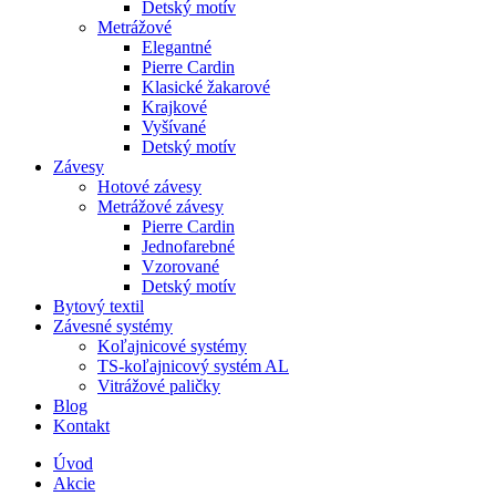
Detský motív
Metrážové
Elegantné
Pierre Cardin
Klasické žakarové
Krajkové
Vyšívané
Detský motív
Závesy
Hotové závesy
Metrážové závesy
Pierre Cardin
Jednofarebné
Vzorované
Detský motív
Bytový textil
Závesné systémy
Koľajnicové systémy
TS-koľajnicový systém AL
Vitrážové paličky
Blog
Kontakt
Úvod
Akcie