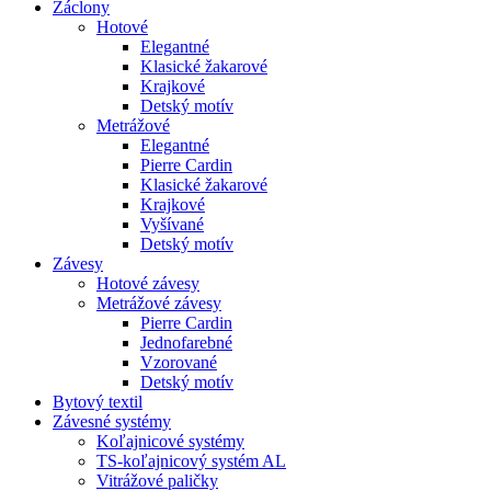
Záclony
Hotové
Elegantné
Klasické žakarové
Krajkové
Detský motív
Metrážové
Elegantné
Pierre Cardin
Klasické žakarové
Krajkové
Vyšívané
Detský motív
Závesy
Hotové závesy
Metrážové závesy
Pierre Cardin
Jednofarebné
Vzorované
Detský motív
Bytový textil
Závesné systémy
Koľajnicové systémy
TS-koľajnicový systém AL
Vitrážové paličky