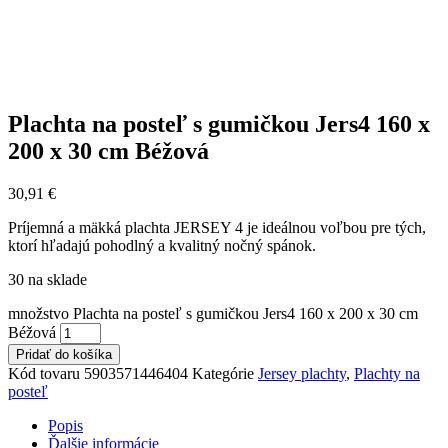
Plachta na posteľ s gumičkou Jers4 160 x
200 x 30 cm Béžová
30,91
€
Príjemná a mäkká plachta JERSEY 4 je ideálnou voľbou pre tých,
ktorí hľadajú pohodlný a kvalitný nočný spánok.
30 na sklade
množstvo Plachta na posteľ s gumičkou Jers4 160 x 200 x 30 cm
Béžová
Pridať do košíka
Kód tovaru
5903571446404
Kategórie
Jersey plachty
,
Plachty na
posteľ
Popis
Ďalšie informácie