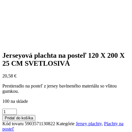
Jerseyová plachta na posteľ 120 X 200 X
25 CM SVETLOSIVÁ
20,58
€
Prestieradlo na posteľ z jersey bavlneného materiálu so všitou
gumkou.
100 na sklade
množstvo
Jerseyová
Pridať do košíka
plachta
Kód tovaru
5903571130822
Kategórie
Jersey plachty
,
Plachty na
na
posteľ