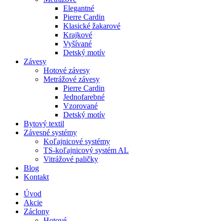
Elegantné
Pierre Cardin
Klasické žakarové
Krajkové
Vyšívané
Detský motív
Závesy
Hotové závesy
Metrážové závesy
Pierre Cardin
Jednofarebné
Vzorované
Detský motív
Bytový textil
Závesné systémy
Koľajnicové systémy
TS-koľajnicový systém AL
Vitrážové paličky
Blog
Kontakt
Úvod
Akcie
Záclony
Hotové