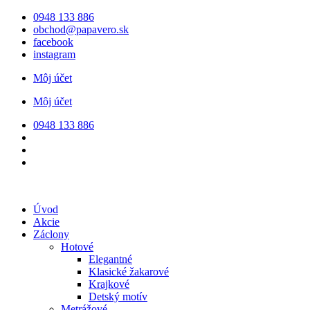
Preskočiť
0948 133 886
na
obchod@papavero.sk
obsah
facebook
instagram
Môj účet
Môj účet
0948 133 886
Úvod
Akcie
Záclony
Hotové
Elegantné
Klasické žakarové
Krajkové
Detský motív
Metrážové