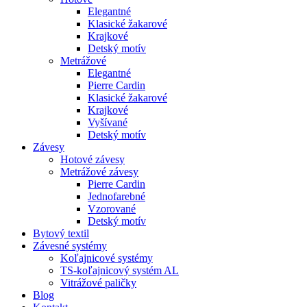
Elegantné
Klasické žakarové
Krajkové
Detský motív
Metrážové
Elegantné
Pierre Cardin
Klasické žakarové
Krajkové
Vyšívané
Detský motív
Závesy
Hotové závesy
Metrážové závesy
Pierre Cardin
Jednofarebné
Vzorované
Detský motív
Bytový textil
Závesné systémy
Koľajnicové systémy
TS-koľajnicový systém AL
Vitrážové paličky
Blog