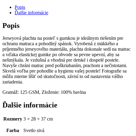
posteľ
120
Popis
X
Ďalšie informácie
200
X
Popis
25
CM
Jerseyová plachta na posteľ s gumkou je ideálnym riešením pre
SVETLOSIVÁ
ochranu matraca a pohodlný spánok. Vyrobená z mäkkého a
príjemného jerseyového materiálu, plachta dokonale sedí na matrac
a vďaka elastickej gumke po obvode sa pevne upevní, aby sa
nešmýkala. Je vzdušná a vhodná pre detské i dospelé postele.
Navyše chráni matrac pred poškriabaním, prachom a nečistotami.
Skvelá voľba pre pohodlie a hygienu vašej postele! Fotografie sa
môžu mierne líšiť od skutočnosti, závisí to od nastavenia vášho
zariadenia.
Gramáž: 125 GSM, Zloženie: 100% bavlna
Ďalšie informácie
Rozmery
3 × 28 × 37 cm
Farba
Svetlo sivá