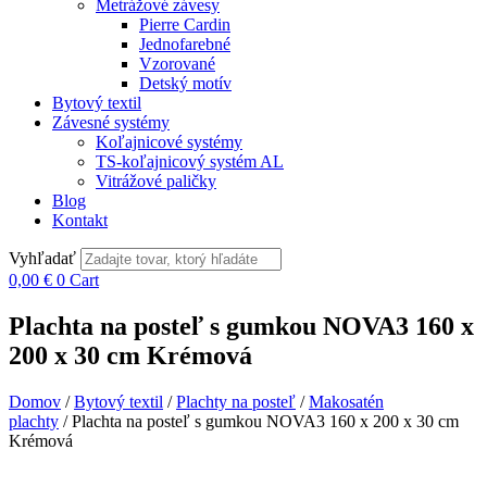
Metrážové závesy
Pierre Cardin
Jednofarebné
Vzorované
Detský motív
Bytový textil
Závesné systémy
Koľajnicové systémy
TS-koľajnicový systém AL
Vitrážové paličky
Blog
Kontakt
Vyhľadať
0,00
€
0
Cart
Plachta na posteľ s gumkou NOVA3 160 x
200 x 30 cm Krémová
Domov
/
Bytový textil
/
Plachty na posteľ
/
Makosatén
plachty
/ Plachta na posteľ s gumkou NOVA3 160 x 200 x 30 cm
Krémová