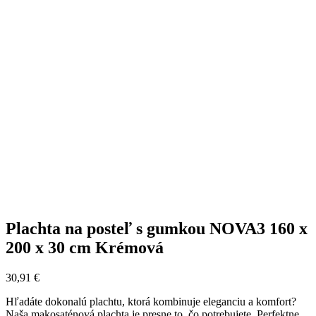
Plachta na posteľ s gumkou NOVA3 160 x
200 x 30 cm Krémová
30,91
€
Hľadáte dokonalú plachtu, ktorá kombinuje eleganciu a komfort?
Naša makosaténová plachta je presne to, čo potrebujete. Perfektne