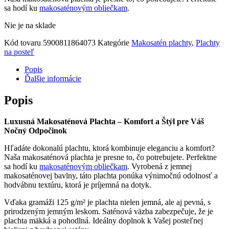
sa hodí ku
makosaténovým obliečkam
.
Nie je na sklade
Kód tovaru
5900811864073
Kategórie
Makosatén plachty
,
Plachty
na posteľ
Popis
Ďalšie informácie
Popis
Luxusná Makosaténová Plachta – Komfort a Štýl pre Váš
Nočný Odpočinok
Hľadáte dokonalú plachtu, ktorá kombinuje eleganciu a komfort?
Naša makosaténová plachta je presne to, čo potrebujete. Perfektne
sa hodí ku
makosaténovým obliečkam
. Vyrobená z jemnej
makosaténovej bavlny, táto plachta ponúka výnimočnú odolnosť a
hodvábnu textúru, ktorá je príjemná na dotyk.
Vďaka gramáži 125 g/m² je plachta nielen jemná, ale aj pevná, s
prirodzeným jemným leskom. Saténová väzba zabezpečuje, že je
plachta mäkká a pohodlná. Ideálny doplnok k Vašej posteľnej