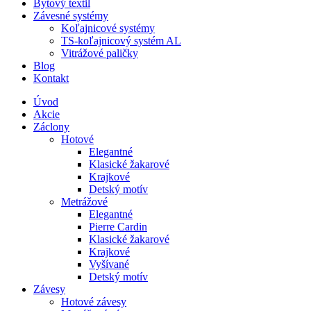
Bytový textil
Závesné systémy
Koľajnicové systémy
TS-koľajnicový systém AL
Vitrážové paličky
Blog
Kontakt
Úvod
Akcie
Záclony
Hotové
Elegantné
Klasické žakarové
Krajkové
Detský motív
Metrážové
Elegantné
Pierre Cardin
Klasické žakarové
Krajkové
Vyšívané
Detský motív
Závesy
Hotové závesy