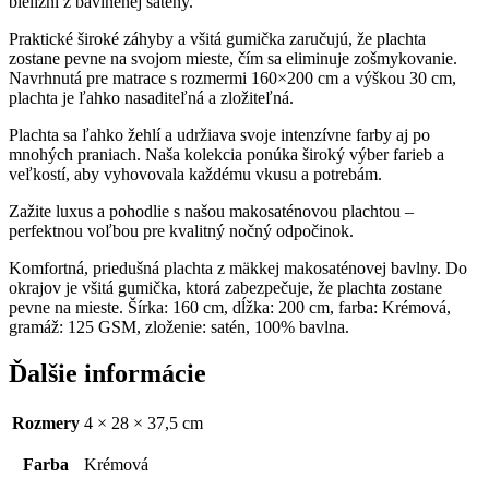
bielizni z bavlnenej satény.
Praktické široké záhyby a všitá gumička zaručujú, že plachta
zostane pevne na svojom mieste, čím sa eliminuje zošmykovanie.
Navrhnutá pre matrace s rozmermi 160×200 cm a výškou 30 cm,
plachta je ľahko nasaditeľná a zložiteľná.
Plachta sa ľahko žehlí a udržiava svoje intenzívne farby aj po
mnohých praniach. Naša kolekcia ponúka široký výber farieb a
veľkostí, aby vyhovovala každému vkusu a potrebám.
Zažite luxus a pohodlie s našou makosaténovou plachtou –
perfektnou voľbou pre kvalitný nočný odpočinok.
Komfortná, priedušná plachta z mäkkej makosaténovej bavlny. Do
okrajov je všitá gumička, ktorá zabezpečuje, že plachta zostane
pevne na mieste. Šírka: 160 cm, dĺžka: 200 cm, farba: Krémová,
gramáž: 125 GSM, zloženie: satén, 100% bavlna.
Ďalšie informácie
Rozmery
4 × 28 × 37,5 cm
Farba
Krémová