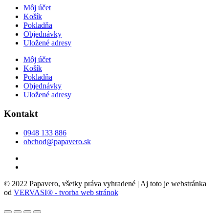
Môj účet
Košík
Pokladňa
Objednávky
Uložené adresy
Môj účet
Košík
Pokladňa
Objednávky
Uložené adresy
Kontakt
0948 133 886
obchod@papavero.sk
© 2022 Papavero, všetky práva vyhradené | Aj toto je webstránka
od
VERVASI® - tvorba web stránok