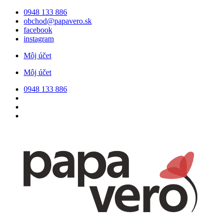
Preskočiť
0948 133 886
na
obchod@papavero.sk
obsah
facebook
instagram
Môj účet
Môj účet
0948 133 886