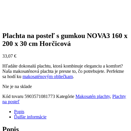
Plachta na posteľ s gumkou NOVA3 160 x
200 x 30 cm Horčicová
33,07
€
Hľadáte dokonalú plachtu, ktorá kombinuje eleganciu a komfort?
Naša makosaténová plachta je presne to, čo potrebujete. Perfektne
sa hodí ku
makosaténovým obliečkam
.
Nie je na sklade
Kód tovaru
5903571081773
Kategórie
Makosatén plachty
,
Plachty
na posteľ
Popis
Ďalšie informácie
Popis