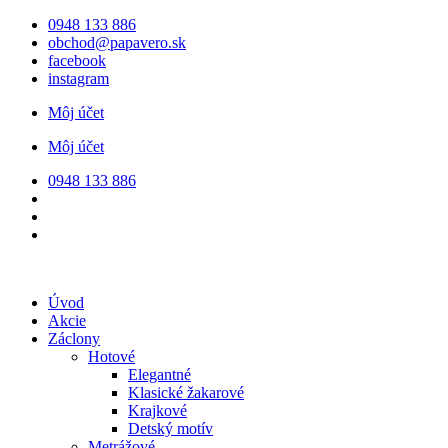
Preskočiť
0948 133 886
na
obchod@papavero.sk
obsah
facebook
instagram
Môj účet
Môj účet
0948 133 886
Úvod
Akcie
Záclony
Hotové
Elegantné
Klasické žakarové
Krajkové
Detský motív
Metrážové