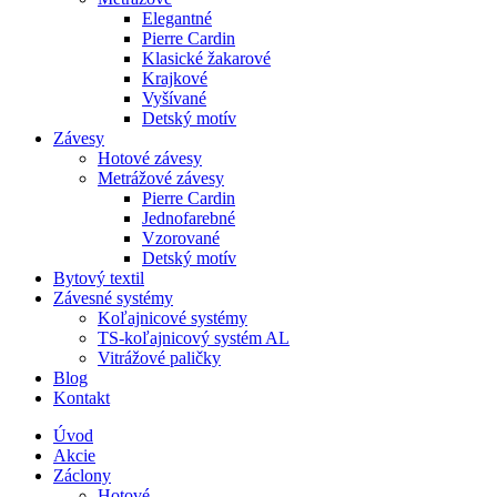
Elegantné
Pierre Cardin
Klasické žakarové
Krajkové
Vyšívané
Detský motív
Závesy
Hotové závesy
Metrážové závesy
Pierre Cardin
Jednofarebné
Vzorované
Detský motív
Bytový textil
Závesné systémy
Koľajnicové systémy
TS-koľajnicový systém AL
Vitrážové paličky
Blog
Kontakt
Úvod
Akcie
Záclony
Hotové