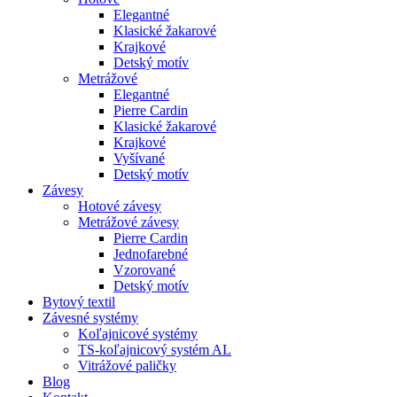
Elegantné
Klasické žakarové
Krajkové
Detský motív
Metrážové
Elegantné
Pierre Cardin
Klasické žakarové
Krajkové
Vyšívané
Detský motív
Závesy
Hotové závesy
Metrážové závesy
Pierre Cardin
Jednofarebné
Vzorované
Detský motív
Bytový textil
Závesné systémy
Koľajnicové systémy
TS-koľajnicový systém AL
Vitrážové paličky
Blog