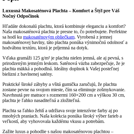
Luxusná Makosaténová Plachta – Komfort a Štýl pre Váš
Nočný Odpočinok
Hľadáte dokonalú plachtu, ktorá kombinuje eleganciu a komfort?
Naša makosaténová plachta je presne to, čo potrebujete. Perfektne
sa hodí ku
makosaténovým obliečkam
. Vyrobená z jemnej
makosaténovej bavlny, táto plachta ponúka výnimočnú odolnosť a
hodvábnu textúru, ktorá je príjemná na dotyk.
Vďaka gramáži 125 g/m² je plachta nielen jemná, ale aj pevná, s
prirodzeným jemným leskom. Saténová väzba zabezpečuje, že je
plachta mäkká a pohodlná. Ideálny doplnok k Vašej posteľnej
bielizni z bavlnenej satény.
Praktické široké záhyby a všitá gumička zaručujú, že plachta
zostane pevne na svojom mieste, čím sa eliminuje zošmykovanie.
Navrhnutá pre matrace s rozmermi 160×200 cm a výškou 30 cm,
plachta je ľahko nasaditeľná a zložiteľná.
Plachta sa ľahko žehlí a udržiava svoje intenzívne farby aj po
mnohých praniach. Naša kolekcia ponúka široký výber farieb a
veľkostí, aby vyhovovala každému vkusu a potrebám.
Zažite luxus a pohodlie s našou makosaténovou plachtou –