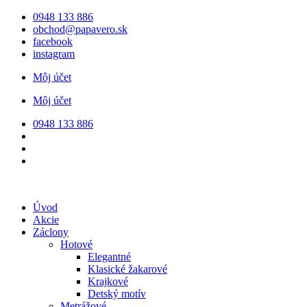
Preskočiť
0948 133 886
na
obchod@papavero.sk
obsah
facebook
instagram
Môj účet
Môj účet
0948 133 886
Úvod
Akcie
Záclony
Hotové
Elegantné
Klasické žakarové
Krajkové
Detský motív
Metrážové