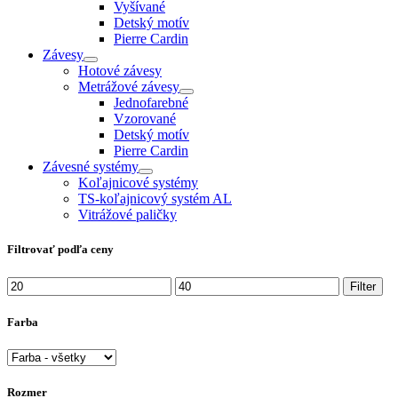
Vyšívané
Detský motív
Pierre Cardin
Závesy
Hotové závesy
Metrážové závesy
Jednofarebné
Vzorované
Detský motív
Pierre Cardin
Závesné systémy
Koľajnicové systémy
TS-koľajnicový systém AL
Vitrážové paličky
Filtrovať podľa ceny
Minimálna
Maximálna
Filter
cena
cena
Farba
Rozmer