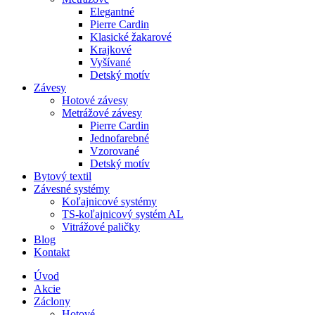
Elegantné
Pierre Cardin
Klasické žakarové
Krajkové
Vyšívané
Detský motív
Závesy
Hotové závesy
Metrážové závesy
Pierre Cardin
Jednofarebné
Vzorované
Detský motív
Bytový textil
Závesné systémy
Koľajnicové systémy
TS-koľajnicový systém AL
Vitrážové paličky
Blog
Kontakt
Úvod
Akcie
Záclony
Hotové