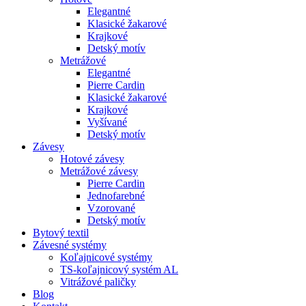
Elegantné
Klasické žakarové
Krajkové
Detský motív
Metrážové
Elegantné
Pierre Cardin
Klasické žakarové
Krajkové
Vyšívané
Detský motív
Závesy
Hotové závesy
Metrážové závesy
Pierre Cardin
Jednofarebné
Vzorované
Detský motív
Bytový textil
Závesné systémy
Koľajnicové systémy
TS-koľajnicový systém AL
Vitrážové paličky
Blog