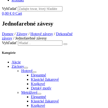
Kontakt
Vyhľadať
0,00
€
0
Cart
Jednofarebné závesy
Domov
/
Závesy
/
Hotové závesy
/
Dekoračné
závesy
/ Jednofarebné závesy
Vyhľadať
Kategórie
Akcie
Záclony
Hotové
Elegantné
Klasické žakarové
Krajkové
Detský motív
Metrážové
Elegantné
Klasické žakarové
Krajkové