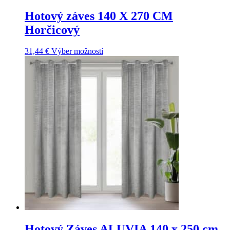
Hotový záves 140 X 270 CM
Horčicový
31,44
€
Výber možností
Hotový Záves ALUVIA 140 x 250 cm