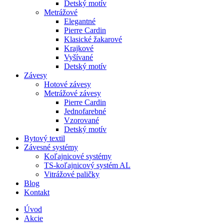
Detský motív
Metrážové
Elegantné
Pierre Cardin
Klasické žakarové
Krajkové
Vyšívané
Detský motív
Závesy
Hotové závesy
Metrážové závesy
Pierre Cardin
Jednofarebné
Vzorované
Detský motív
Bytový textil
Závesné systémy
Koľajnicové systémy
TS-koľajnicový systém AL
Vitrážové paličky
Blog
Kontakt
Úvod
Akcie