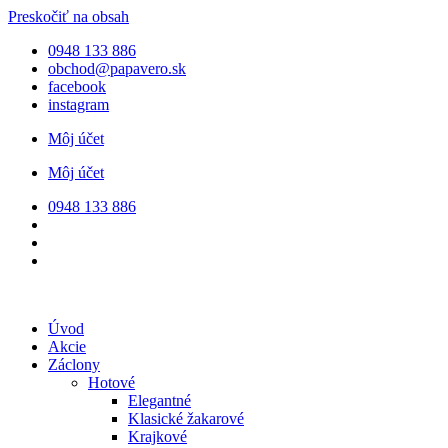
Preskočiť na obsah
0948 133 886
obchod@papavero.sk
facebook
instagram
Môj účet
Môj účet
0948 133 886
Úvod
Akcie
Záclony
Hotové
Elegantné
Klasické žakarové
Krajkové