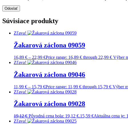
Súvisiace produkty
Zľava!
Žakarová záclona 09059
16,89
€
–
22,99
€
Price range: 16,89 € through 22,99 €
Výber m
Zľava!
Žakarová záclona 09046
11,99
€
–
15,79
€
Price range: 11,99 € through 15,79 €
Výber m
Zľava!
Žakarová záclona 09028
19,12
€
Pôvodná cena bola: 19,12 €.
15,59
€
Aktuálna cena je: 
Zľava!