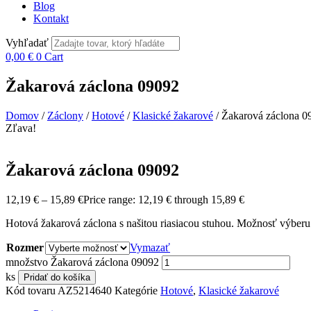
Blog
Kontakt
Vyhľadať
0,00
€
0
Cart
Žakarová záclona 09092
Domov
/
Záclony
/
Hotové
/
Klasické žakarové
/ Žakarová záclona 0
Zľava!
Žakarová záclona 09092
12,19
€
–
15,89
€
Price range: 12,19 € through 15,89 €
Hotová žakarová záclona s našitou riasiacou stuhou. Možnosť výber
Rozmer
Vymazať
množstvo Žakarová záclona 09092
ks
Pridať do košíka
Kód tovaru
AZ5214640
Kategórie
Hotové
,
Klasické žakarové