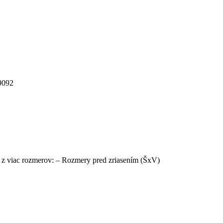
9092
u z viac rozmerov: – Rozmery pred zriasením (ŠxV)