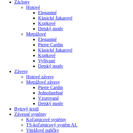
Záclony
Hotové
Elegantné
Klasické žakarové
Krajkové
Detský motív
Metrážové
Elegantné
Pierre Cardin
Klasické žakarové
Krajkové
Vyšívané
Detský motív
Závesy
Hotové závesy
Metrážové závesy
Pierre Cardin
Jednofarebné
Vzorované
Detský motív
Bytový textil
Závesné systémy
Koľajnicové systémy
TS-koľajnicový systém AL
Vitrážové paličky