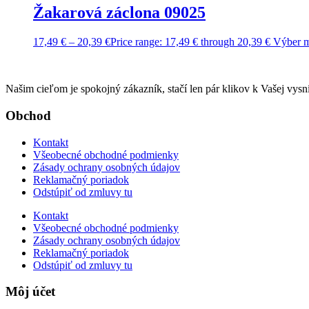
Žakarová záclona 09025
17,49
€
–
20,39
€
Price range: 17,49 € through 20,39 €
Výber m
Našim cieľom je spokojný zákazník, stačí len pár klikov k Vašej vysn
Obchod
Kontakt
Všeobecné obchodné podmienky
Zásady ochrany osobných údajov
Reklamačný poriadok
Odstúpiť od zmluvy tu
Kontakt
Všeobecné obchodné podmienky
Zásady ochrany osobných údajov
Reklamačný poriadok
Odstúpiť od zmluvy tu
Môj účet