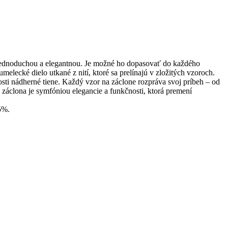
u jednoduchou a elegantnou. Je možné ho dopasovať do každého
elecké dielo utkané z nití, ktoré sa prelínajú v zložitých vzoroch.
osti nádherné tiene. Každý vzor na záclone rozpráva svoj príbeh – od
záclona je symfóniou elegancie a funkčnosti, ktorá premení
5%.