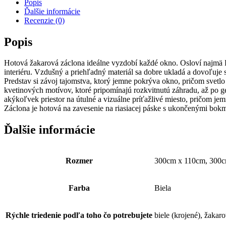
Popis
Ďalšie informácie
Recenzie (0)
Popis
Hotová žakarová záclona ideálne vyzdobí každé okno. Osloví najmä ľ
interiéru. Vzdušný a priehľadný materiál sa dobre ukladá a dovoľuje s
Predstav si závoj tajomstva, ktorý jemne pokrýva okno, pričom svetlo 
kvetinových motívov, ktoré pripomínajú rozkvitnutú záhradu, až po g
akýkoľvek priestor na útulné a vizuálne príťažlivé miesto, pričom jemn
Záclona je hotová na zavesenie na riasiacej páske s ukončenými bokmi
Ďalšie informácie
Rozmer
300cm x 110cm, 300c
Farba
Biela
Rýchle triedenie podľa toho čo potrebujete
biele (krojené), žakar