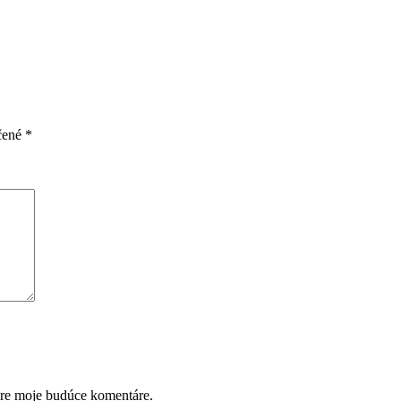
čené
*
pre moje budúce komentáre.